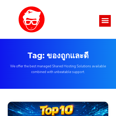
Tag: ของถูกและดี
We offer the best managed Shared Hosting Solutions available
combined with unbeatable support.