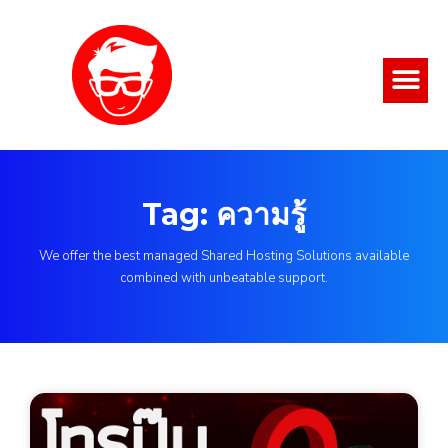
Tag: ความรู้
We offer the best managed Shared Hosting Solutions available
combined with unbeatable support.