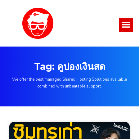
Tag: คูปองเงินสด
We offer the best managed Shared Hosting Solutions available
combined with unbeatable support.