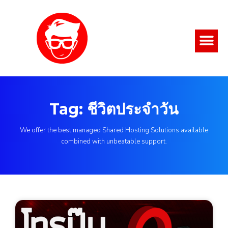
Tag: ชีวิตประจำวัน
We offer the best managed Shared Hosting Solutions available
combined with unbeatable support.