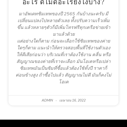
อะไร ดีไม่ดีอะไรยังไงบ้าง?
มาอัพเดทซิมเทพของปี 2565 กันบ้างนะครับ มี
เปลี่ยนแปลงไปหลายตัวเลย ทัี้งปรับความเร็วเพิ่ม
ขึ้น แล้วหลายๆตัวก็มีเพิ่มโทรฟรีทุกเครือข่ายเข้า
มาแล้วด้วย
แต่อย่างใดก็ตาม ก่อนจะเลือกใช้ซิมเทพของค่าย
ใดๆก็ตาม แนะนำให้ตรวจสอบพื้นที่ใช้งานตัวเอง
ให้ดีเสียก่อนว่า บริเวณที่เราต้องใช้งาน คลื่น หรือ
สัญญาณของค่ายที่เราจะเลือก มันโอเคหรือเปล่า
ซิมเทพมันเป็นซิมที่ซื้อแล้วต้องใช้ทั้งปี ราคาก็
ค่อนข้างสูง ถ้าซื้อไปแล้ว สัญญาณไม่ดี มันก็คงไม่
โอเค
ADMIN
เมษายน 16, 2022