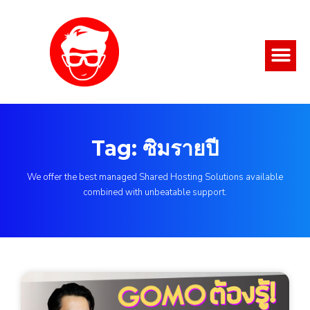
Tag: ซิมรายปี
We offer the best managed Shared Hosting Solutions available
combined with unbeatable support.