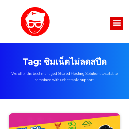
Tag: ซิมเน็ตไม่ลดสปีด
We offer the best managed Shared Hosting Solutions available
combined with unbeatable support.