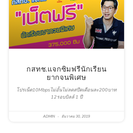
กสทช.แจกซิมฟรีนักเรียน
ยากจนพิเศษ
โปรเน็ต10Mbpsไม่อั้นไม่ลดสปีดเดือนละ200บาท
12รอบบิลล์ 1 ปี
ADMIN
ธันวาคม 30, 2019