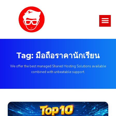
Tag: มือถือราคานักเรียน
We offer the best managed Shared Hosting Solutions available
combined with unbeatable support.