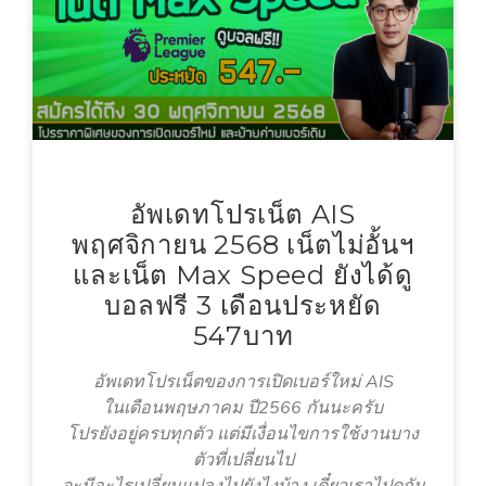
อัพเดทโปรเน็ต AIS
พฤศจิกายน 2568 เน็ตไม่อั้นฯ
และเน็ต Max Speed ยังได้ดู
บอลฟรี 3 เดือนประหยัด
547บาท
อัพเดทโปรเน็ตของการเปิดเบอร์ใหม่ AIS
ในเดือนพฤษภาคม ปี2566 กันนะครับ
โปรยังอยู่ครบทุกตัว แต่มีเงื่อนไขการใช้งานบาง
ตัวที่เปลี่ยนไป
จะมีอะไรเปลี่ยนแปลงไปยังไงบ้าง เดี๋ยวเราไปดูกัน