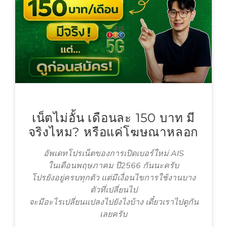
เน็ตไม่อั้น เดือนละ 150 บาท มี
จริงไหม? หรือแค่โฆษณาหลอก
อัพเดทโปรเน็ตของการเปิดเบอร์ใหม่ AIS
ในเดือนพฤษภาคม ปี2566 กันนะครับ
โปรยังอยู่ครบทุกตัว แต่มีเงื่อนไขการใช้งานบาง
ตัวที่เปลี่ยนไป
จะมีอะไรเปลี่ยนแปลงไปยังไงบ้าง เดี๋ยวเราไปดูกัน
เลยครับ