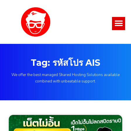
Tag: รหัสโปร AIS
We offer the best managed Shared Hosting Solutions available
combined with unbeatable support.