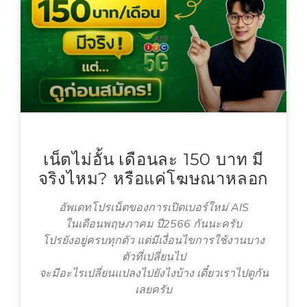
เน็ตไม่อั้น เดือนละ 150 บาท มี
จริงไหม? หรือแค่โฆษณาหลอก
อัพเดทโปรเน็ตของการเปิดเบอร์ใหม่ AIS
ในเดือนพฤษภาคม ปี2566 กันนะครับ
โปรยังอยู่ครบทุกตัว แต่มีเงื่อนไขการใช้งานบาง
ตัวที่เปลี่ยนไป
จะมีอะไรเปลี่ยนแปลงไปยังไงบ้าง เดี๋ยวเราไปดูกัน
เลยครับ