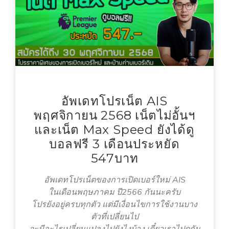
อัพเดทโปรเน็ต AIS
พฤศจิกายน 2568 เน็ตไม่อั้นฯ
และเน็ต Max Speed ยังได้ดู
บอลฟรี 3 เดือนประหยัด
547บาท
อัพเดทโปรเน็ตของการเปิดเบอร์ใหม่ AIS
ในเดือนพฤษภาคม ปี2566 กันนะครับ
โปรยังอยู่ครบทุกตัว แต่มีเงื่อนไขการใช้งานบาง
ตัวที่เปลี่ยนไป
จะมีอะไรเปลี่ยนแปลงไปยังไงบ้าง เดี๋ยวเราไปดูกัน