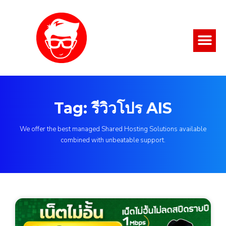
Tag: รีวิวโปร AIS
We offer the best managed Shared Hosting Solutions available
combined with unbeatable support.