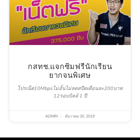
กสทช.แจกซิมฟรีนักเรียน
ยากจนพิเศษ
โปรเน็ต10Mbpsไม่อั้นไม่ลดสปีดเดือนละ200บาท
12รอบบิลล์ 1 ปี
ADMIN
ธันวาคม 30, 2019