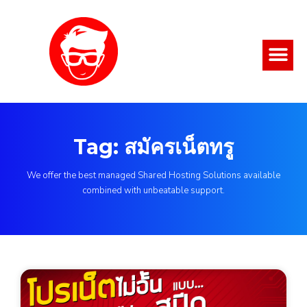
Tag: สมัครเน็ตทรู
We offer the best managed Shared Hosting Solutions available
combined with unbeatable support.