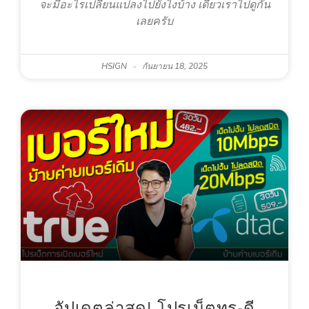
จะมีอะไรเปลี่ยนแปลงไปยังไงบ้าง เดี๋ยวเราไปดูกัน
เลยครับ
HSIGN
กันยายน 18, 2025
อัปเดตล่าสุด! โปรเน็ตทรู-ดี