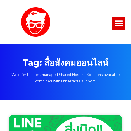
Tag: สื่อสังคมออนไลน์
We offer the best managed Shared Hosting Solutions available
combined with unbeatable support.