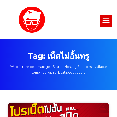
Tag: เน็ตไม่อั้นทรู
We offer the best managed Shared Hosting Solutions available
combined with unbeatable support.