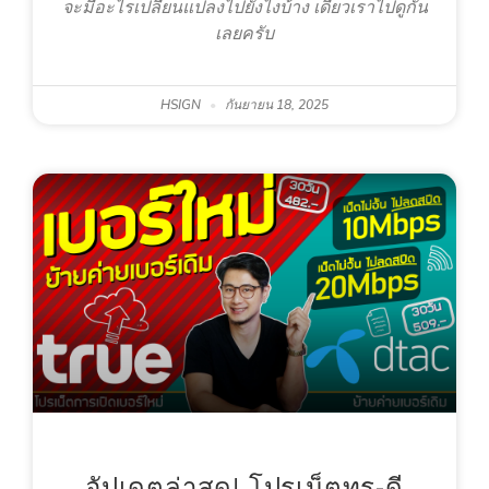
จะมีอะไรเปลี่ยนแปลงไปยังไงบ้าง เดี๋ยวเราไปดูกัน
เลยครับ
HSIGN
กันยายน 18, 2025
อัปเดตล่าสุด! โปรเน็ตทรู-ดี