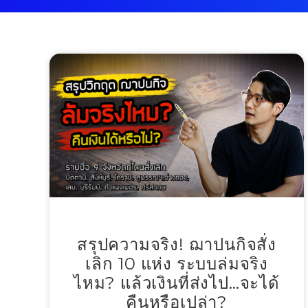
สรุปความจริง! ฌาปนกิจสั่ง
เลิก 10 แห่ง ระบบล่มจริง
ไหม? แล้วเงินที่ส่งไป…จะได้
คืนหรือเปล่า?