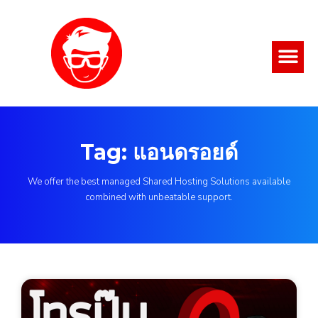
Tag: แอนดรอยด์
We offer the best managed Shared Hosting Solutions available
combined with unbeatable support.