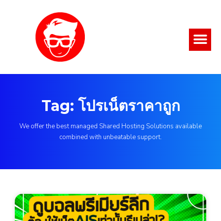
Tag: โปรเน็ตราคาถูก
We offer the best managed Shared Hosting Solutions available
combined with unbeatable support.