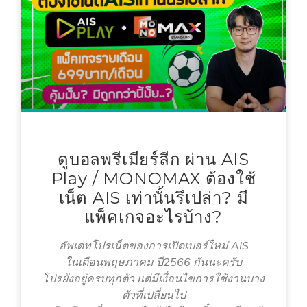
ดูบอลพรีเมียร์ลีก ผ่าน AIS
Play / MONOMAX ต้องใช้
เน็ต AIS เท่านั้นรึเปล่า? มี
แพ็คเกจอะไรบ้าง?
อัพเดทโปรเน็ตของการเปิดเบอร์ใหม่ AIS
ในเดือนพฤษภาคม ปี2566 กันนะครับ
โปรยังอยู่ครบทุกตัว แต่มีเงื่อนไขการใช้งานบาง
ตัวที่เปลี่ยนไป