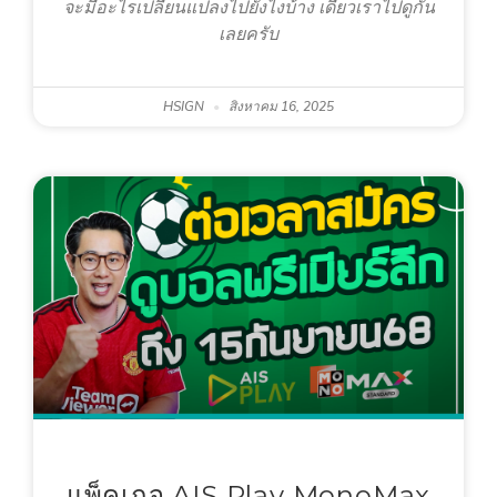
จะมีอะไรเปลี่ยนแปลงไปยังไงบ้าง เดี๋ยวเราไปดูกัน
เลยครับ
HSIGN
สิงหาคม 16, 2025
แพ็คเกจ AIS Play MonoMax