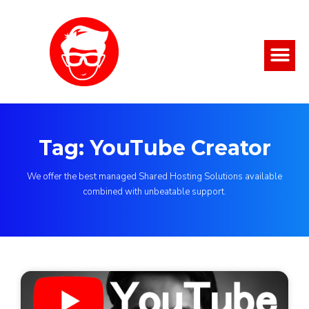
Tag: YouTube Creator
We offer the best managed Shared Hosting Solutions available
combined with unbeatable support.