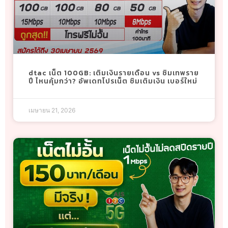
dtac เน็ต 100GB: เติมเงินรายเดือน vs ซิมเทพราย
ปี ไหนคุ้มกว่า? อัพเดทโปรเน็ต ซิมเติมเงิน เบอร์ใหม่
เมษายน 21, 2026