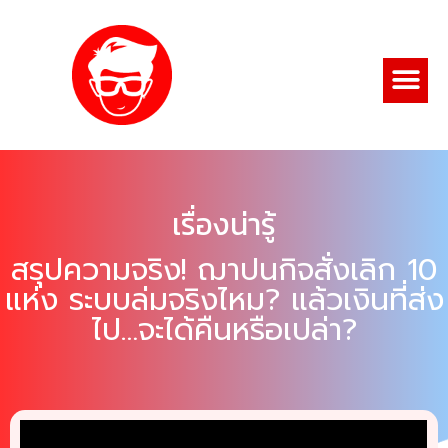
เรื่องน่ารู้
สรุปความจริง! ฌาปนกิจสั่งเลิก 10
แห่ง ระบบล่มจริงไหม? แล้วเงินที่ส่ง
ไป…จะได้คืนหรือเปล่า?