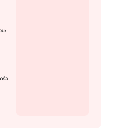
วนะ
ครือ