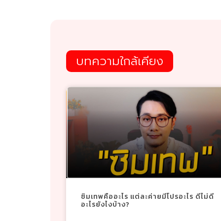
บทความใกล้เคียง
ซิมเทพคืออะไร แต่ละค่ายมีโปรอะไร ดีไม่ดี
อะไรยังไงบ้าง?