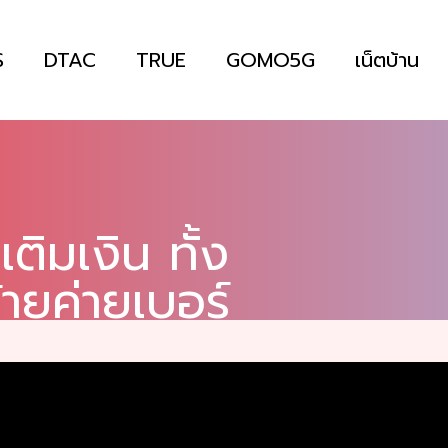
S
DTAC
TRUE
GOMO5G
เน็ตบ้าน
ติมเงิน ทั้ง
้ายค่ายเบอร์