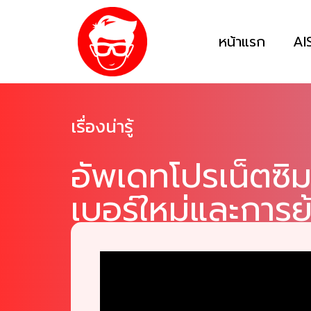
หน้าแรก
AI
เรื่องน่ารู้
อัพเดทโปรเน็ตซิมเ
เบอร์ใหม่และการย
เดิม ดีแทค