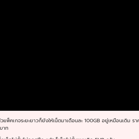
ัวแพ็คเกจระยะยาวก็ยังให้เน็ตมาเดือนละ 100GB อยู่เหมือนเดิม รา
 บาท