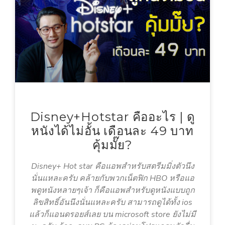
Disney+Hotstar คืออะไร | ดู
หนังได้ไม่อั้น เดือนละ 49 บาท
คุ้มมั๊ย?
Disney+ Hot star คือแอพสำหรับสตรีมมิ่งตัวนึง
นั่นแหละครับ คล้ายกับพวกเน็ตฟิก HBO หรือแอ
พดูหนังหลายๆเจ้า ก็คือแอพสำหรับดูหนังแบบถูก
ลิขสิทธิ์อันนึงนั่นแหละครับ สามารถดูได้ทั้ง ios
แล้วก็แอนดรอยส์เลย บน microsoft store ยังไม่มี