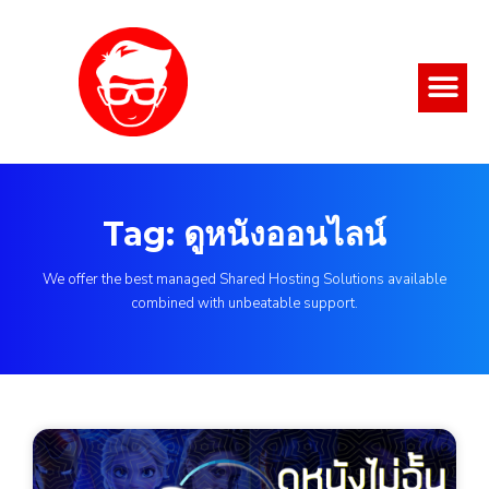
Tag: ดูหนังออนไลน์
We offer the best managed Shared Hosting Solutions available
combined with unbeatable support.