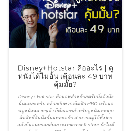
Disney+Hotstar คืออะไร | ดู
หนังได้ไม่อั้น เดือนละ 49 บาท
คุ้มมั๊ย?
Disney+ Hot star คือแอพสำหรับสตรีมมิ่งตัวนึง
นั่นแหละครับ คล้ายกับพวกเน็ตฟิก HBO หรือแอ
พดูหนังหลายๆเจ้า ก็คือแอพสำหรับดูหนังแบบถูก
ลิขสิทธิ์อันนึงนั่นแหละครับ สามารถดูได้ทั้ง ios
แล้วก็แอนดรอยส์เลย บน microsoft store ยังไม่มี