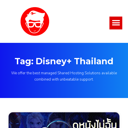
Tag: Disney+ Thailand
We offer the best managed Shared Hosting Solutions available
combined with unbeatable support.