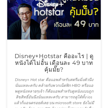
Disney+Hotstar คืออะไร | ดู
หนังได้ไม่อั้น เดือนละ 49 บาท
คุ้มมั๊ย?
Disney+ Hot star คือแอพสำหรับสตรีมมิ่งตัวนึง
นั่นแหละครับ คล้ายกับพวกเน็ตฟิก HBO หรือแอ
พดูหนังหลายๆเจ้า ก็คือแอพสำหรับดูหนังแบบถูก
ลิขสิทธิ์อันนึงนั่นแหละครับ สามารถดูได้ทั้ง ios
แล้วก็แอนดรอยส์เลย บน microsoft store ยังไม่มี